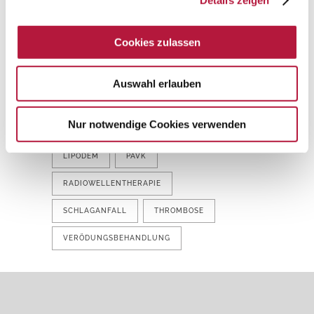
Cookies zulassen
SCHLAGWÖRTER
Auswahl erlauben
ARTERIOSKLEROSE
BESENREISER
Nur notwendige Cookies verwenden
KRAMPFADERN
LASERTHERAPIE
LIPÖDEM
PAVK
RADIOWELLENTHERAPIE
SCHLAGANFALL
THROMBOSE
VERÖDUNGSBEHANDLUNG