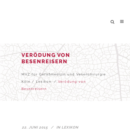
VERÖDUNG VON
BESENREISERN
MVZ für Gefäßmedizin und Venenchirurgie
Köln
/
Lexikon
/
Verödung von
Besenreisern
22. JUNI 2015
IN
LEXIKON