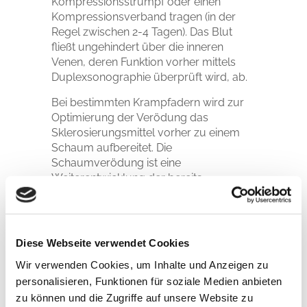
Kompressionsstrumpf oder einen
Kompressionsverband tragen (in der
Regel zwischen 2-4 Tagen). Das Blut
fließt ungehindert über die inneren
Venen, deren Funktion vorher mittels
Duplexsonographie überprüft wird, ab.
Bei bestimmten Krampfadern wird zur
Optimierung der Verödung das
Sklerosierungsmittel vorher zu einem
Schaum aufbereitet. Die
Schaumverödung ist eine
Weiterentwicklung der bereits
bestehenden Methode
(Flüssigverödung). Diese Methode
eignet sich besonders bei etwas
größeren Besenreisern und kleineren
Diese Webseite verwendet Cookies
Seitenastvarizen, da sie einen stärkeren
Wir verwenden Cookies, um Inhalte und Anzeigen zu
Verödungseffekt hat. Die
personalisieren, Funktionen für soziale Medien anbieten
Schaumverödung wird falls erforderlich
zu können und die Zugriffe auf unsere Website zu
unter duplexsonographischer Kontrolle