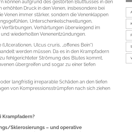
n können aufgrund des gestörten Blutflusses in den
Wundtherapie
 erhöhten Druck in den Venen, insbesondere bei
Lipödem
 die Venen immer stärker, sondern die Venenklappen
Lymphödem
nungsgefühlen, Unterschenkelschwellungen,
 Verfärbungen, Verhärtungen überwiegend im
) und wiederholten Venenentzündungen.
Varizenchirurgie
Ulcerationen, Ulcus cruris, „offenes Bein“)
Minimalinvasive Varizenchirurgie
ehandelt werden müssen. Da es in den Krampfadern
Radiowellentherapie
 zu fehlgerichteter Strömung des Blutes kommt,
Lasertherapie
nvenen übergreifen und sogar zu einer tiefen
Stationäre Behandlung
oder langfristig irreparable Schäden an den tiefen
ragen von Kompressionsstrümpfen nach sich ziehen
ei Krampfadern?
efäßmedizin
SCHLAGWORTE
chirurgie Köln
ungs/Sklerosierungs – und operative
Mete Camci