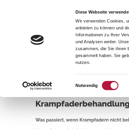
Diese Webseite verwende
Wir verwenden Cookies, um
anbieten zu können und di
Informationen zu Ihrer Ve
und Analysen weiter. Unse
zusammen, die Sie ihnen b
MVZ für Gefäßmedizin und Venenchirurgie Köl
gesammelt haben. Sie gebe
nutzen.
Einwilligungsauswahl
Notwendig
19. MÄRZ 2013
IN
LEXIKON
Krampfaderbehandlun
Was passiert, wenn Krampfadern nicht b