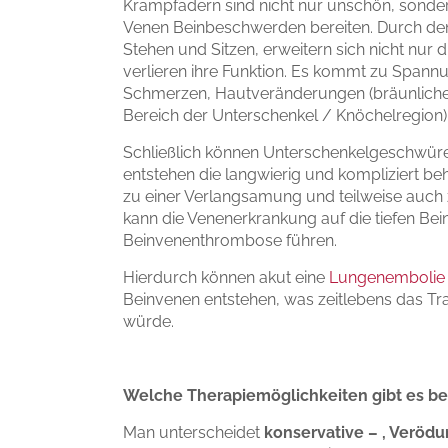
Krampfadern sind nicht nur unschön, sonder
Venen Beinbeschwerden bereiten. Durch den
Stehen und Sitzen, erweitern sich nicht nur
verlieren ihre Funktion. Es kommt zu Span
Schmerzen, Hautveränderungen (bräunliche
Bereich der Unterschenkel / Knöchelregion
Schließlich können Unterschenkelgeschwüre (
entstehen die langwierig und kompliziert b
zu einer Verlangsamung und teilweise auch
kann die Venenerkrankung auf die tiefen Bei
Beinvenenthrombose führen.
Hierdurch können akut eine
Lungenembolie
Beinvenen entstehen, was zeitlebens das T
würde.
Welche Therapiemöglichkeiten gibt es b
SPRECHZEITEN
MVZ für G
und Venen
Man unterscheidet
konservative – , Veröd
Dr. Med. 