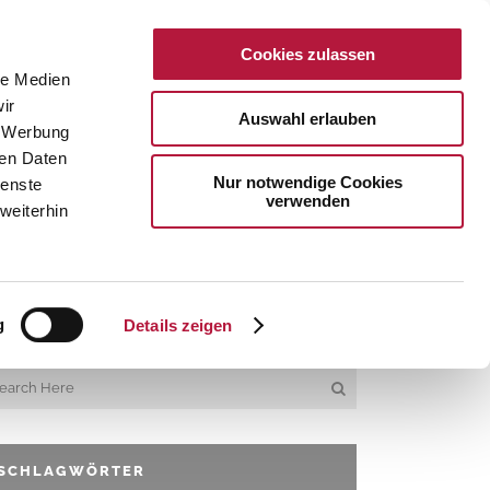
Cookies zulassen
EN
AKTUELLES
KONTAKT
le Medien
ir
Auswahl erlauben
, Werbung
ren Daten
Nur notwendige Cookies
ienste
verwenden
weiterhin
SUCHE AUF DER WEBSITE
g
Details zeigen
SCHLAGWÖRTER