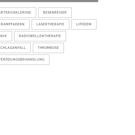
ARTERIOSKLEROSE
BESENREISER
KRAMPFADERN
LASERTHERAPIE
LIPÖDEM
PAVK
RADIOWELLENTHERAPIE
SCHLAGANFALL
THROMBOSE
VERÖDUNGSBEHANDLUNG