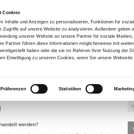
t Cookies
PRAXIS+TEAM
LEISTUNGEN
ERKRANKUNG
 Inhalte und Anzeigen zu personalisieren, Funktionen für sozia
e Zugriffe auf unsere Website zu analysieren. Außerdem geben w
rwendung unserer Website an unsere Partner für soziale Medien
re Partner führen diese Informationen möglicherweise mit weite
ereitgestellt haben oder die sie im Rahmen Ihrer Nutzung der D
n
/
Lexikon
/
Krampfaderbehandlung
n Einwilligung zu unseren Cookies, wenn Sie unsere Webseite 
Gefäßdiagnostik
Thrombosediagnostik
Labordiagnostik
Gefäß-Check
Präferenzen
Statistiken
Marketin
Herz-Check
g
Krampfadertherapie
Thrombosetherapie
ehandelt werden?
Infusionstherapie (pAVK)