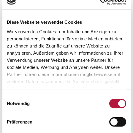
und der IKK classic für die endovenöse
Venenchirurgie mittels
Radiowellen-/Lasertherapie. Über
Diese Webseite verwendet Cookies
MICADO
und
medicalnetworks
erfahren Sie, welche
Wir verwenden Cookies, um Inhalte und Anzeigen zu
Krankenversicherungen teilnehmende
personalisieren, Funktionen für soziale Medien anbieten
Partner sind. Sollten Sie Hilfe
zu können und die Zugriffe auf unsere Website zu
benötigen kontaktieren Sie uns gerne.
analysieren. Außerdem geben wir Informationen zu Ihrer
GEFÄSSCENTRUM
Verwendung unserer Website an unsere Partner für
soziale Medien, Werbung und Analysen weiter. Unsere
Gesunde Gefäße für ein gesundes
Partner führen diese Informationen möglicherweise mit
Leben ist gleichsam Ziel und Anspruch
weiteren Daten zusammen, die Sie ihnen bereitgestellt
des MVZ für Gefäßmedizin und
haben oder die sie im Rahmen Ihrer Nutzung der Dienste
Venenchirurgie Köln. Wir bieten Ihnen
gesammelt haben. Sie geben Einwilligung zu unseren
das gesamte Spektrum der Diagnose-
Einwilligungsauswahl
Cookies, wenn Sie unsere Webseite weiterhin nutzen.
Notwendig
und Therapieverfahren aus den
Bereichen der arteriellen, venösen und
lymphatischen Gefäßerkrankung auf
Präferenzen
höchstem Niveau.