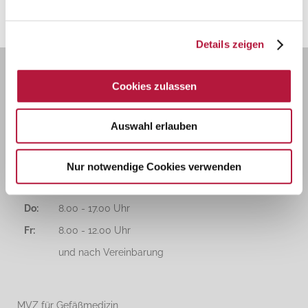
VERÖDUNGSBEHANDLUNG
Details zeigen
Cookies zulassen
SPRECHZEITEN
Auswahl erlauben
Mo:
8.00 - 17.00 Uhr
Di:
8.00 - 17.00 Uhr
Nur notwendige Cookies verwenden
Mi:
8.00 - 17.00 Uhr
Do:
8.00 - 17.00 Uhr
Fr:
8.00 - 12.00 Uhr
und nach Vereinbarung
MVZ für Gefäßmedizin