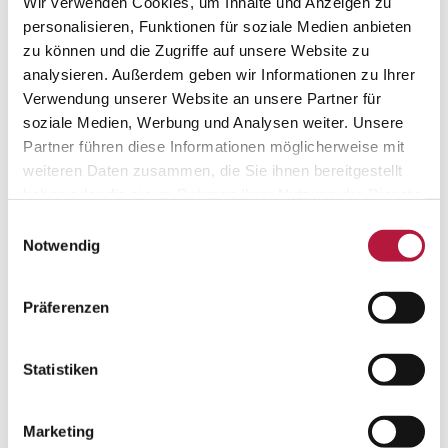
Wir verwenden Cookies, um Inhalte und Anzeigen zu
CATEGORIES
personalisieren, Funktionen für soziale Medien anbieten
zu können und die Zugriffe auf unsere Website zu
Lexikon
analysieren. Außerdem geben wir Informationen zu Ihrer
Praxis
Verwendung unserer Website an unsere Partner für
Team
soziale Medien, Werbung und Analysen weiter. Unsere
Partner führen diese Informationen möglicherweise mit
Unkategorisiert
weiteren Daten zusammen, die Sie ihnen bereitgestellt
haben oder die sie im Rahmen Ihrer Nutzung der Dienste
SCHLAGWÖRTER
gesammelt haben. Sie geben Einwilligung zu unseren
Einwilligungsauswahl
Cookies, wenn Sie unsere Webseite weiterhin nutzen.
Notwendig
ARTERIOSKLEROSE
BESENREISER
Präferenzen
KRAMPFADERN
LASERTHERAPIE
LIPÖDEM
PAVK
Statistiken
RADIOWELLENTHERAPIE
Marketing
SCHLAGANFALL
THROMBOSE