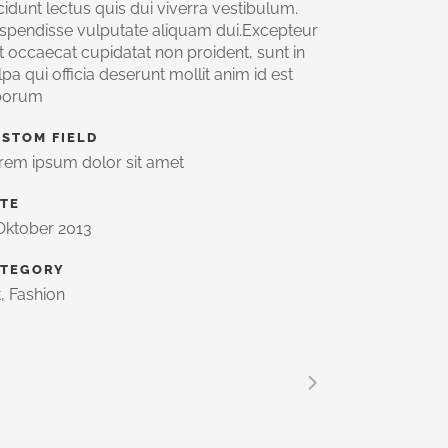
ncidunt lectus quis dui viverra vestibulum.
spendisse vulputate aliquam dui.Excepteur
nt occaecat cupidatat non proident, sunt in
lpa qui officia deserunt mollit anim id est
borum
STOM FIELD
rem ipsum dolor sit amet
TE
 Oktober 2013
ATEGORY
EISER
t, Fashion
PIE
E