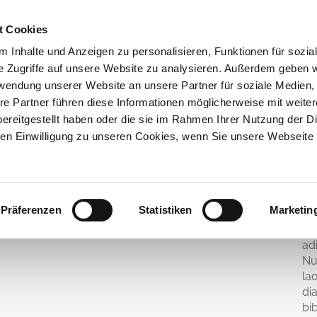
t Cookies
XIS+TEAM
LEISTUNGEN
ERKRANKUNGEN
 Inhalte und Anzeigen zu personalisieren, Funktionen für sozia
e Zugriffe auf unsere Website zu analysieren. Außerdem geben w
rwendung unserer Website an unsere Partner für soziale Medien
re Partner führen diese Informationen möglicherweise mit weite
ereitgestellt haben oder die sie im Rahmen Ihrer Nutzung der D
n Einwilligung zu unseren Cookies, wenn Sie unsere Webseite 
n
/
Vimeo FX Showreel
Gefäßdiagnostik
Thrombosediagnostik
Labordiagnostik
V
Gefäß-Check
Präferenzen
Statistiken
Marketin
Herz-Check
Lo
ad
Nu
Krampfadertherapie
la
Thrombosetherapie
di
Infusionstherapie (pAVK)
bi