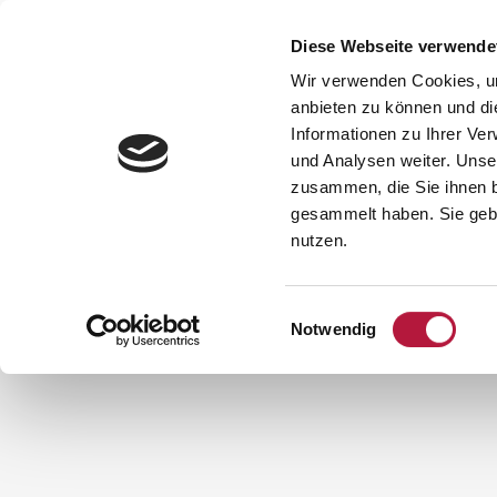
Diese Webseite verwende
PRA
Wir verwenden Cookies, um
anbieten zu können und di
Informationen zu Ihrer Ve
und Analysen weiter. Unse
VIMEO FX SHOWREEL
zusammen, die Sie ihnen b
gesammelt haben. Sie gebe
MVZ für Gefäßmedizin und Venenchirurgie Köl
nutzen.
Einwilligungsauswahl
Notwendig