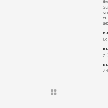
ti
Wundtherapie
Su
Lipödem
si
Lymphödem
cu
la
Varizenchirurgie
CU
Minimalinvasive Varizenchirurgie
Lo
Radiowellentherapie
DA
Lasertherapie
7.
efäßmedizin
SCHLAGWORTE
chirurgie Köln
C
Stationäre Behandlung
Mete Camci
ARTERIOSKLEROSE
BESENR
Ar
straße 5–13
KRAMPFADERN
LASERTHERA
öln
)221 / 22 21 77 0
LIPÖDEM
PAVK
)221 / 22 21 77 35
o@gefaesscentrum-koeln.de
RADIOWELLENTHERAPIE
 online vereinbaren
SCHLAGANFALL
THROMBOS