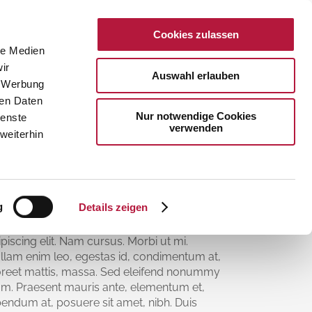
Cookies zulassen
AKTUELLES
KONTAKT
le Medien
ir
Auswahl erlauben
, Werbung
ren Daten
Nur notwendige Cookies
ienste
verwenden
weiterhin
IMEO FX SHOWREEL
g
Details zeigen
rem ipsum dolor sit amet, consectetuer
ipiscing elit. Nam cursus. Morbi ut mi.
llam enim leo, egestas id, condimentum at,
oreet mattis, massa. Sed eleifend nonummy
am. Praesent mauris ante, elementum et,
bendum at, posuere sit amet, nibh. Duis