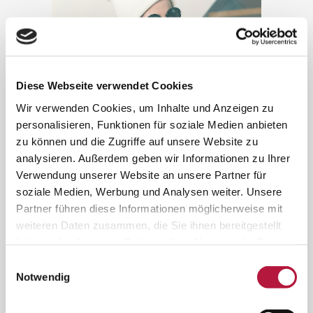
Diese Webseite verwendet Cookies
Wir verwenden Cookies, um Inhalte und Anzeigen zu
personalisieren, Funktionen für soziale Medien anbieten
zu können und die Zugriffe auf unsere Website zu
analysieren. Außerdem geben wir Informationen zu Ihrer
CASE STUDY
Verwendung unserer Website an unsere Partner für
soziale Medien, Werbung und Analysen weiter. Unsere
Lorem ipsum dolor sit amet,
Partner führen diese Informationen möglicherweise mit
consectetuer adipiscing elit. Nam
weiteren Daten zusammen, die Sie ihnen bereitgestellt
cursus. Morbi ut mi. Nullam enim leo,
haben oder die sie im Rahmen Ihrer Nutzung der Dienste
egestas id, condimentum at, laoreet
gesammelt haben. Sie geben Einwilligung zu unseren
Einwilligungsauswahl
mattis, massa. Sed eleifend nonummy
Cookies, wenn Sie unsere Webseite weiterhin nutzen.
Notwendig
diam. Praesent mauris ante, elementum
et, bibendum at, posuere sit amet, nibh.
Duis tincidunt lectus quis dui viverra