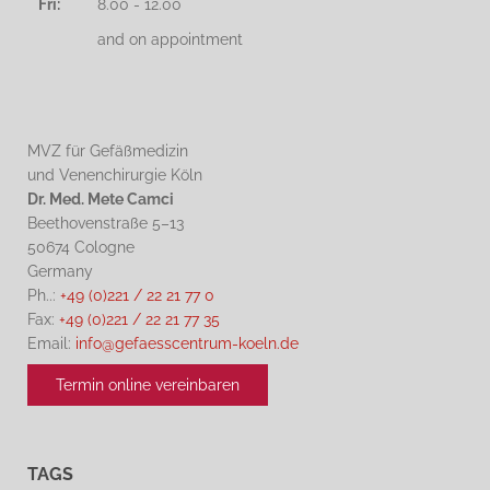
Fri:
8.00 - 12.00
and on appointment
MVZ für Gefäßmedizin
und Venenchirurgie Köln
Dr. Med. Mete Camci
Beethovenstraße 5–13
50674 Cologne
Germany
Ph..:
+49 (0)221 / 22 21 77 0
Fax:
+49 (0)221 / 22 21 77 35
Email:
info@gefaesscentrum-koeln.de
Termin online vereinbaren
TAGS