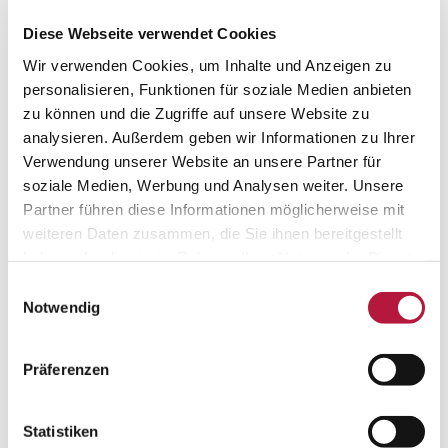
Lymphedema Therapy
Diese Webseite verwendet Cookies
Wir verwenden Cookies, um Inhalte und Anzeigen zu
Lipedema Therapy
personalisieren, Funktionen für soziale Medien anbieten
zu können und die Zugriffe auf unsere Website zu
SURGICAL THERAPY
analysieren. Außerdem geben wir Informationen zu Ihrer
Verwendung unserer Website an unsere Partner für
Minimally-invasive Varicose Vein
soziale Medien, Werbung und Analysen weiter. Unsere
Surgery
Partner führen diese Informationen möglicherweise mit
weiteren Daten zusammen, die Sie ihnen bereitgestellt
Traditional Varicose Vein Surgery
haben oder die sie im Rahmen Ihrer Nutzung der Dienste
gesammelt haben. Sie geben Einwilligung zu unseren
Laser Therapy
Einwilligungsauswahl
Cookies, wenn Sie unsere Webseite weiterhin nutzen.
Notwendig
Radiofrequency Therapy
Präferenzen
Arterial Vascular Surgery
Statistiken