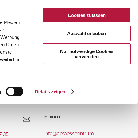
Cookies zulassen
DISEASES
CONTACT
le Medien
ir
Auswahl erlauben
, Werbung
ren Daten
Nur notwendige Cookies
ienste
verwenden
weiterhin
Vascular Diseases
gnosis
ts
g
Details zeigen
kup
up
E-MAIL
Therapy
erapy
77 35
info@gefaesscentrum-