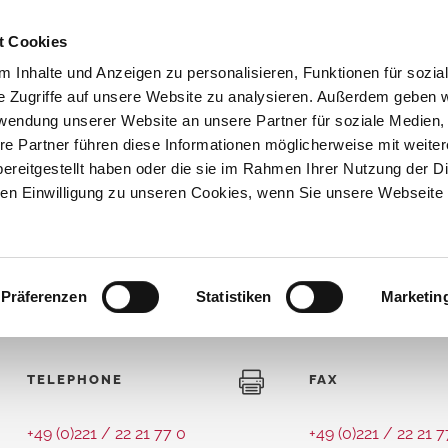
t Cookies
PRACTICE+TEAM
SERVICES
 Inhalte und Anzeigen zu personalisieren, Funktionen für sozia
e Zugriffe auf unsere Website zu analysieren. Außerdem geben w
rwendung unserer Website an unsere Partner für soziale Medien
re Partner führen diese Informationen möglicherweise mit weite
ereitgestellt haben oder die sie im Rahmen Ihrer Nutzung der D
n Einwilligung zu unseren Cookies, wenn Sie unsere Webseite 
n
/
Contact
Diagnostics of 
Thrombosis Dia
Laboratory Tes
Präferenzen
Statistiken
Marketin
Vascular Chec
Cardiac Check
TELEPHONE
FAX
Varicose Vein 
Thrombosis Th
+49 (0)221 / 22 21 77 0
+49 (0)221 / 22 21 