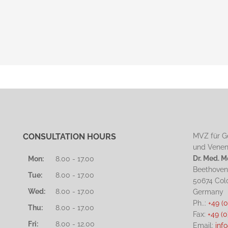
CONSULTATION HOURS
MVZ für G
und Venen
Dr. Med. 
Mon:
8.00 - 17.00
Beethoven
Tue:
8.00 - 17.00
50674 Col
Wed:
8.00 - 17.00
Germany
Ph..:
+49 (0
Thu:
8.00 - 17.00
Fax:
+49 (0
Fri:
8.00 - 12.00
Email:
inf