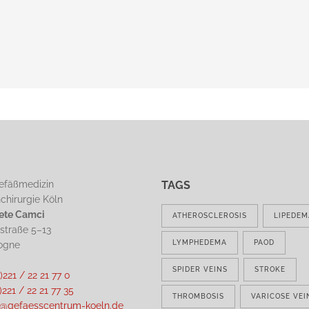
Infusion Thera
Wound Therap
Lipedema Ther
Lymphedema T
Traditional Var
Minimally-invas
Surgery
Radiofrequenc
(ClosureFast)
efäßmedizin
TAGS
Endovenous La
chirurgie Köln
Mete Camci
ATHEROSCLEROSIS
LIPEDEM
straße 5–13
Inpatient Ther
LYMPHEDEMA
PAOD
ogne
SPIDER VEINS
STROKE
)221 / 22 21 77 0
)221 / 22 21 77 35
THROMBOSIS
VARICOSE VEI
o@gefaesscentrum-koeln.de