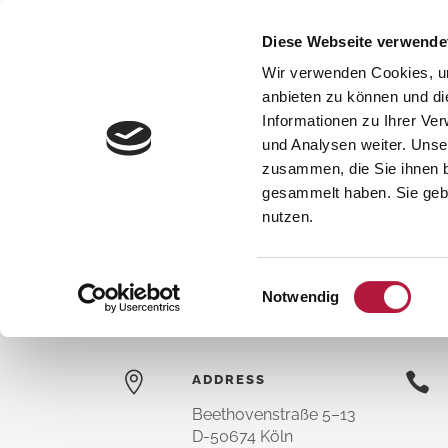
Diese Webseite verwende
Wir verwenden Cookies, um
anbieten zu können und di
Informationen zu Ihrer Ve
und Analysen weiter. Unse
CONTACT
zusammen, die Sie ihnen b
gesammelt haben. Sie gebe
MVZ für Gefäßmedizin und Venenchirurgie Köl
nutzen.
Einwilligungsauswahl
Notwendig
ADDRESS
Beethovenstraße 5–13
D-50674 Köln