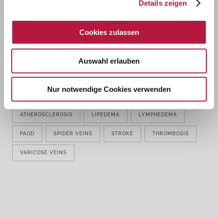
Details zeigen
Germany
Ph..:
+49 (0)221 / 22 21 77 0
Fax:
+49 (0)221 / 22 21 77 35
Cookies zulassen
Email:
info@gefaesscentrum-koeln.de
Termin online vereinbaren
Auswahl erlauben
Nur notwendige Cookies verwenden
TAGS
ATHEROSCLEROSIS
LIPEDEMA
LYMPHEDEMA
PAOD
SPIDER VEINS
STROKE
THROMBOSIS
VARICOSE VEINS