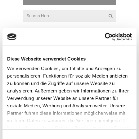
CATEGORIES
Lexicon
Diese Webseite verwendet Cookies
Uncategorized
Wir verwenden Cookies, um Inhalte und Anzeigen zu
personalisieren, Funktionen für soziale Medien anbieten
zu können und die Zugriffe auf unsere Website zu
TAGS
analysieren. Außerdem geben wir Informationen zu Ihrer
Verwendung unserer Website an unsere Partner für
ATHEROSCLEROSIS
LIPEDEMA
soziale Medien, Werbung und Analysen weiter. Unsere
Partner führen diese Informationen möglicherweise mit
LYMPHEDEMA
PAOD
weiteren Daten zusammen, die Sie ihnen bereitgestellt
haben oder die sie im Rahmen Ihrer Nutzung der Dienste
SPIDER VEINS
STROKE
gesammelt haben. Sie geben Einwilligung zu unseren
Einwilligungsauswahl