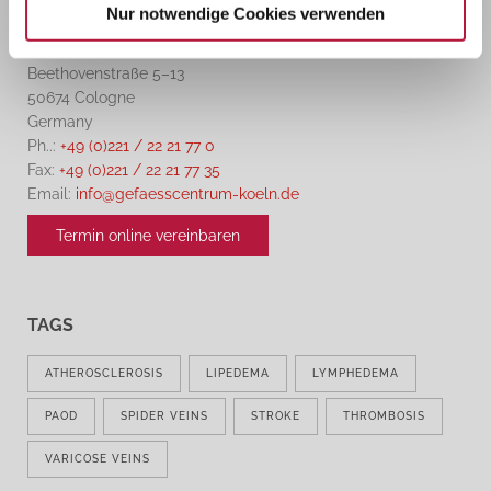
MVZ für Gefäßmedizin
Nur notwendige Cookies verwenden
und Venenchirurgie Köln
Dr. Med. Mete Camci
Beethovenstraße 5–13
50674 Cologne
Germany
Ph..:
+49 (0)221 / 22 21 77 0
Fax:
+49 (0)221 / 22 21 77 35
Email:
info@gefaesscentrum-koeln.de
Termin online vereinbaren
TAGS
ATHEROSCLEROSIS
LIPEDEMA
LYMPHEDEMA
PAOD
SPIDER VEINS
STROKE
THROMBOSIS
VARICOSE VEINS